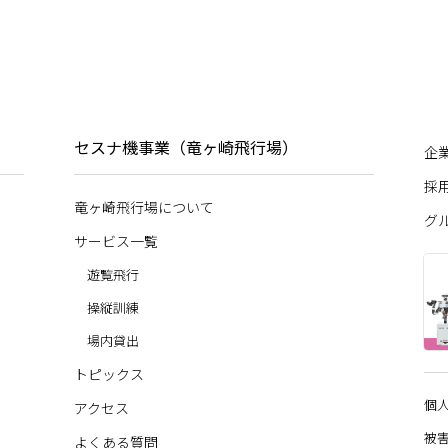
セスナ機事業（竜ヶ崎飛行場）
企
採
竜ヶ崎飛行場について
グ
サービス一覧
遊覧飛行
操縦訓練
場内貸出
トピックス
個
アクセス
被
よくある質問