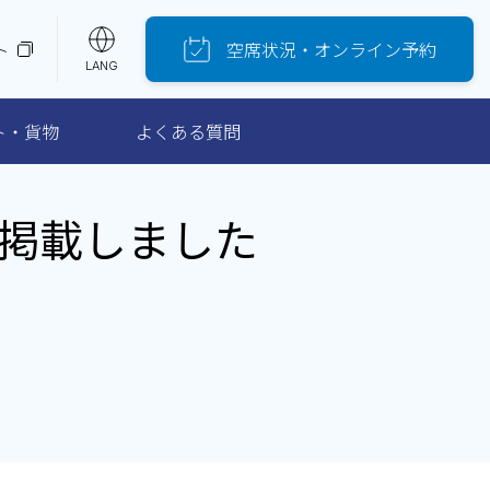
空席
状況
・
オンライン
予約
ト
LANG
ト・貨物
よくある質問
掲載しました