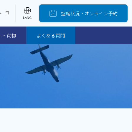
空席
状況
・
オンライン
予約
ト
LANG
ト・貨物
よくある質問