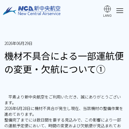
LANG
ご利用ガイド
2026年06月29日
時刻表・運賃
機材不具合による一部運航便
の変更・欠航について①
空港ガイド・アクセス
手荷物・ペット・貨物
平素より新中央航空をご利用いただき、誠にありがとうござい
ます。
2026年6月28日に機材不具合が発生し現在、当該機材の整備作業を
よくある質問
進めております。
整備完了までには数日間を要する見込みで、この影響により一部
の運航予定便において、時間の変更および欠航便が見込まれてお