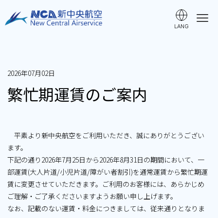
LANG
ご利用ガイド
2026年07月02日
時刻表・運賃
繁忙期運賃のご案内
空港ガイド・アクセス
平素より新中央航空をご利用いただき、誠にありがとうござい
ます。
手荷物・ペット・貨物
下記の通り2026年7月25日から2026年8月31日の期間において、一
部運賃(大人片道/小児片道/障がい者割引)を通常運賃から繁忙期運
賃に変更させていただきます。ご利用のお客様には、あらかじめ
よくある質問
ご理解・ご了承くださいますようお願い申し上げます。
なお、記載のない運賃・料金につきましては、従来通りとなりま