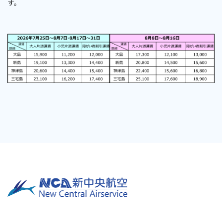
す。
お手伝いが必要なお客さま
竜ヶ崎飛行場 公式サイト